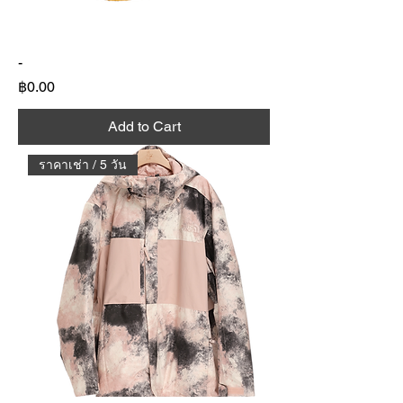
-
Price
฿0.00
Add to Cart
ราคาเช่า / 5 วัน