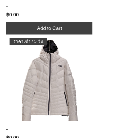
-
Price
฿0.00
Add to Cart
ราคาเช่า / 5 วัน
-
Price
฿0.00