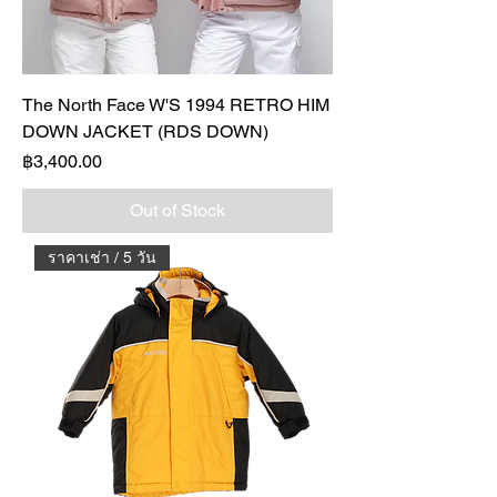
The North Face W'S 1994 RETRO HIM
DOWN JACKET (RDS DOWN)
Price
฿3,400.00
Out of Stock
ราคาเช่า / 5 วัน