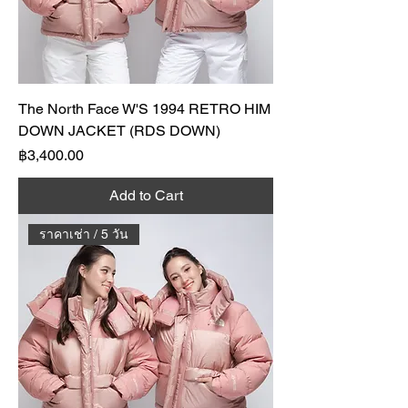
The North Face W'S 1994 RETRO HIM
DOWN JACKET (RDS DOWN)
Price
฿3,400.00
Add to Cart
ราคาเช่า / 5 วัน