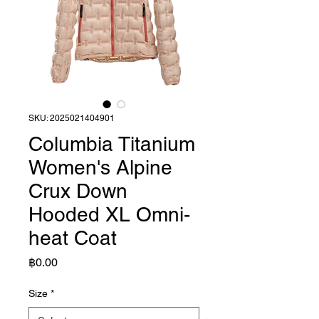
SKU: 2025021404901
Columbia Titanium
Women's Alpine
Crux Down
Hooded XL Omni-
heat Coat
Price
฿0.00
Size
*