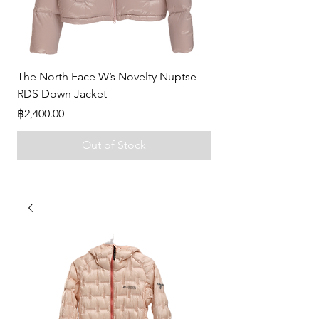
The North Face W’s Novelty Nuptse
-
RDS Down Jacket
Price
฿0.00
Price
฿2,400.00
Out of Stock