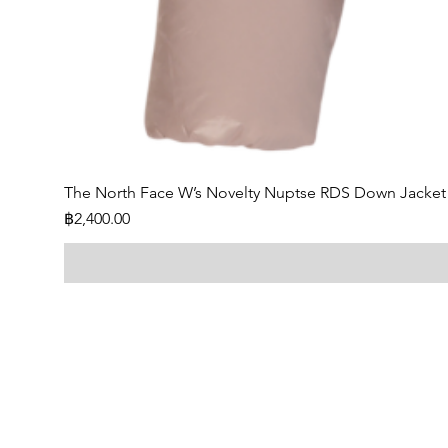
The North Face W’s Novelty Nuptse RDS Down Jacket
Price
฿2,400.00