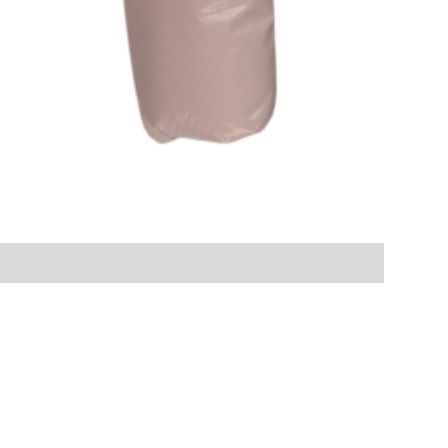
-
Price
฿0.00