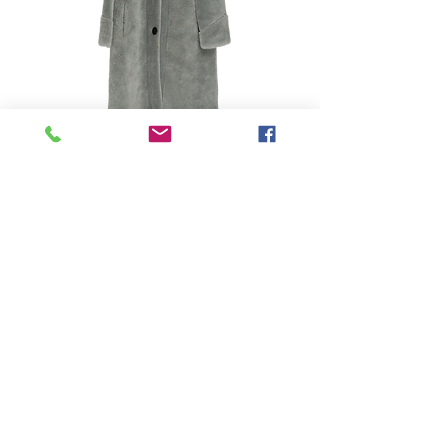
-
Price
฿0.00
Quantity
*
Add to Cart