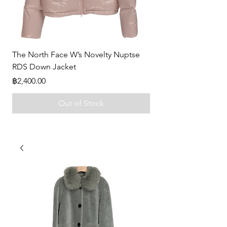
The North Face W’s Novelty Nuptse
-
RDS Down Jacket
Price
฿0.00
Price
฿2,400.00
Out of Stock