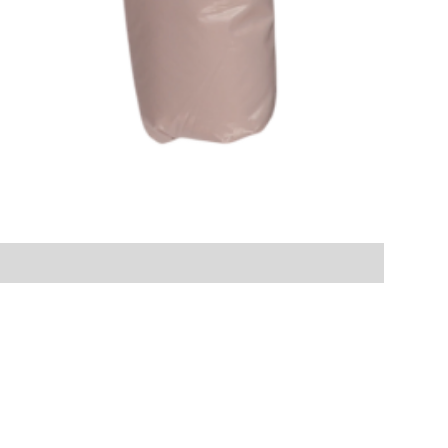
-
Price
฿0.00