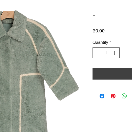
-
Price
฿0.00
Quantity
*