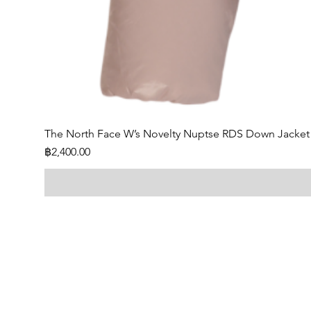
The North Face W’s Novelty Nuptse RDS Down Jacket
Price
฿2,400.00