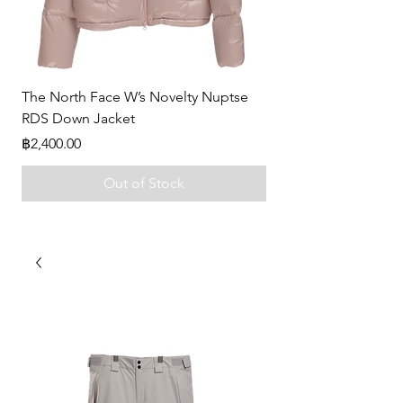
The North Face W’s Novelty Nuptse
-
RDS Down Jacket
Price
฿0.00
Price
฿2,400.00
Out of Stock