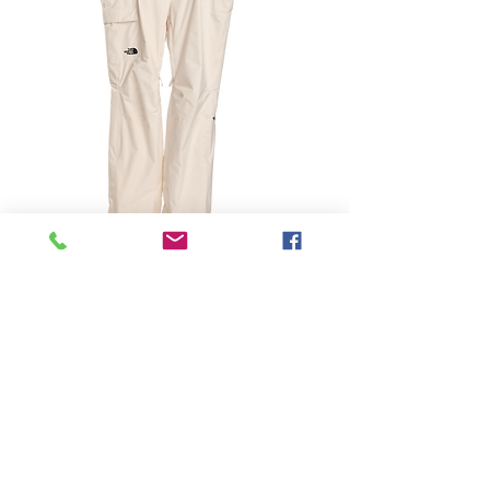
-
Price
฿0.00
Quantity
*
Add to Cart