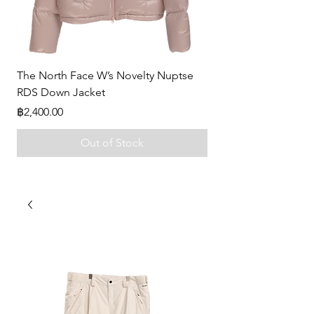
The North Face W’s Novelty Nuptse
-
RDS Down Jacket
Price
฿0.00
Price
฿2,400.00
Out of Stock