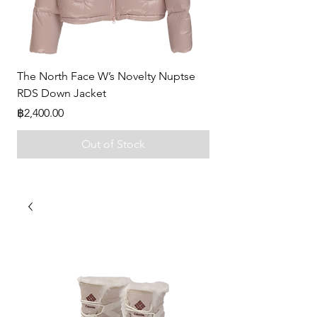
The North Face W’s Novelty Nuptse
-
RDS Down Jacket
Price
฿0.00
Price
฿2,400.00
Out of Stock