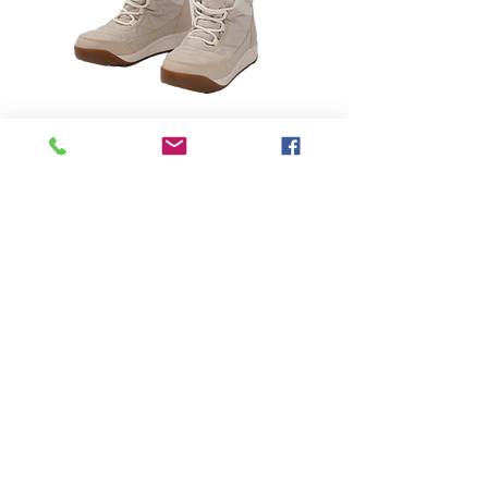
-
Price
฿0.00
Quantity
*
Add to Cart