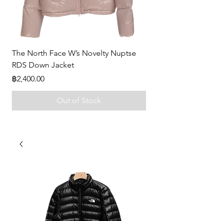
The North Face W’s Novelty Nuptse
-
RDS Down Jacket
Price
฿0.00
Price
฿2,400.00
Out of Stock