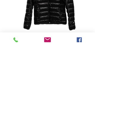
-
Price
฿0.00
Quantity
*
Add to Cart