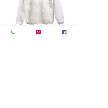
-
Price
฿0.00
Quantity
*
Add to Cart