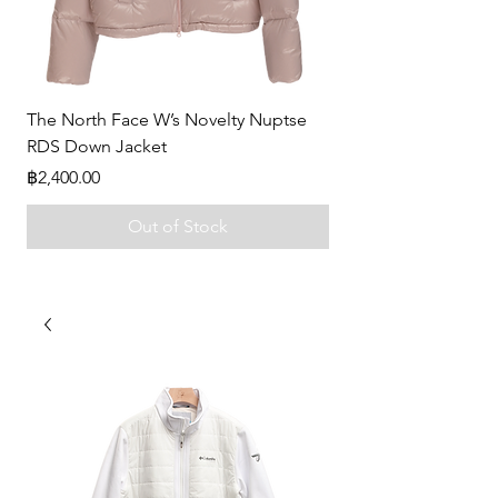
The North Face W’s Novelty Nuptse
-
RDS Down Jacket
Price
฿0.00
Price
฿2,400.00
Out of Stock