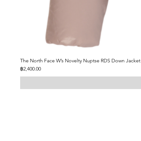
The North Face W’s Novelty Nuptse RDS Down Jacket
Price
฿2,400.00