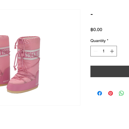
-
Price
฿0.00
Quantity
*