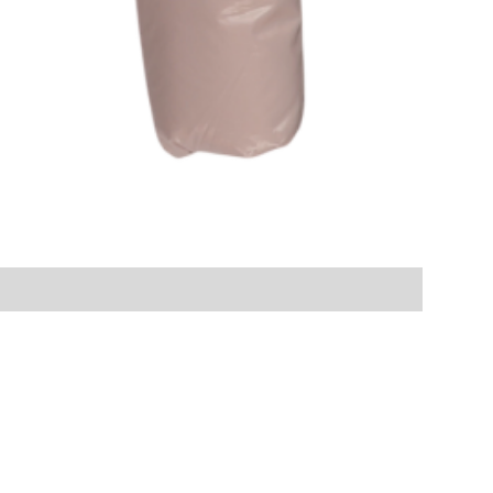
-
Price
฿0.00