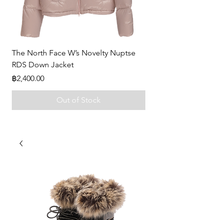
The North Face W’s Novelty Nuptse
-
RDS Down Jacket
Price
฿0.00
Price
฿2,400.00
Out of Stock