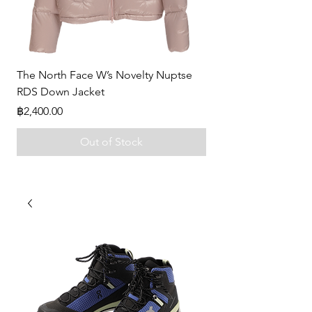
The North Face W’s Novelty Nuptse
-
RDS Down Jacket
Price
฿0.00
Price
฿2,400.00
Out of Stock