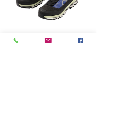
-
Price
฿0.00
Quantity
*
Add to Cart