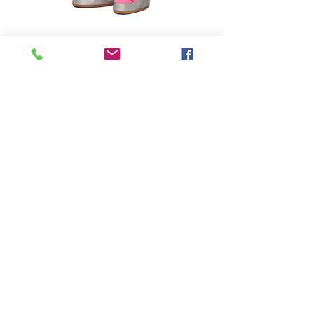
-
Price
฿0.00
Quantity
*
Add to Cart