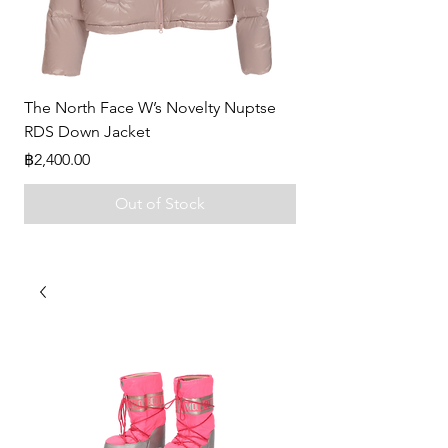
The North Face W’s Novelty Nuptse
-
RDS Down Jacket
Price
฿0.00
Price
฿2,400.00
Out of Stock