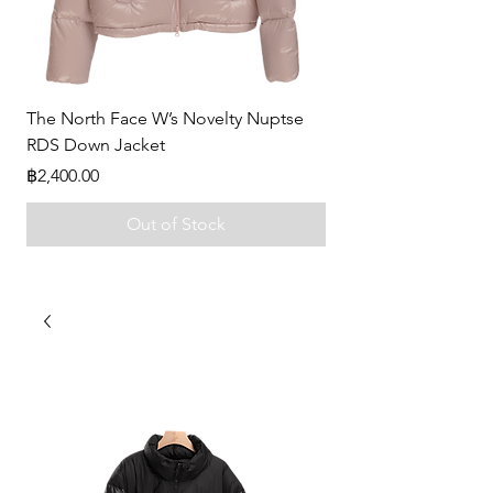
The North Face W’s Novelty Nuptse
-
RDS Down Jacket
Price
฿0.00
Price
฿2,400.00
Out of Stock