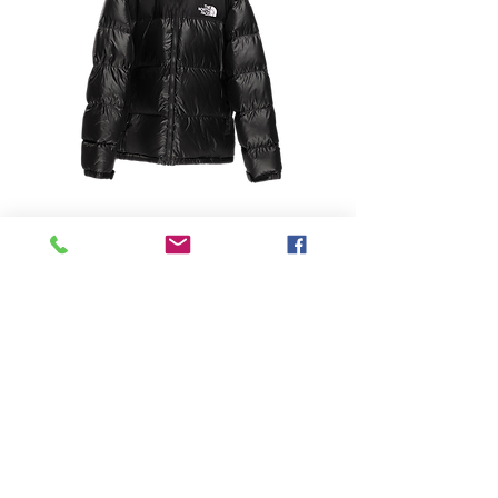
-
Price
฿0.00
Quantity
*
Add to Cart